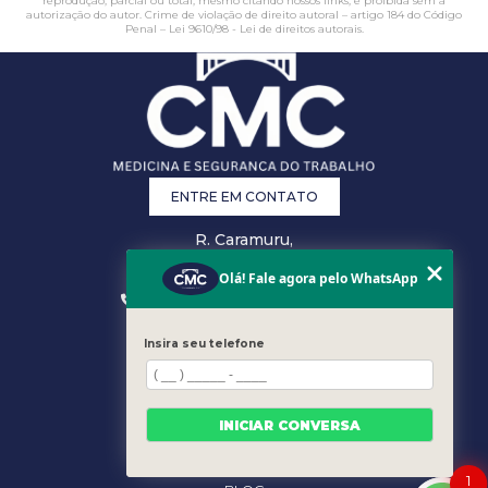
reprodução, parcial ou total, mesmo citando nossos links, é proibida sem a
autorização do autor. Crime de violação de direito autoral – artigo 184 do Código
Penal –
Lei 9610/98 - Lei de direitos autorais
.
ENTRE EM CONTATO
R. Caramuru,
26 - Centro,
Vitória - ES
Olá! Fale agora pelo WhatsApp
(27) 3223-0868
(27) 3207-0301
comercial@cmcsst.com.br
Insira seu telefone
MENU
HOME
EMPRESA
INICIAR CONVERSA
ÁREA DO CLIENTE
ESPECIALIDADES
1