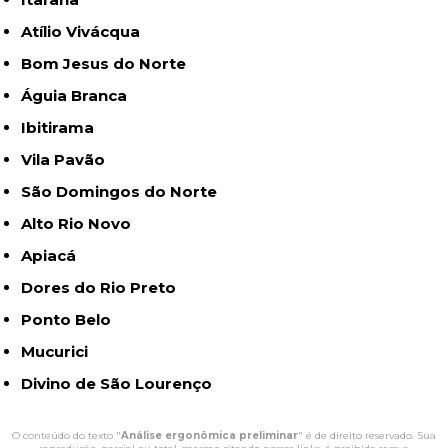
Atílio Vivácqua
Bom Jesus do Norte
Águia Branca
Ibitirama
Vila Pavão
São Domingos do Norte
Alto Rio Novo
Apiacá
Dores do Rio Preto
Ponto Belo
Mucurici
Divino de São Lourenço
O conteúdo do texto "
Análise ergonômica preliminar
" é de direito reservado. Sua