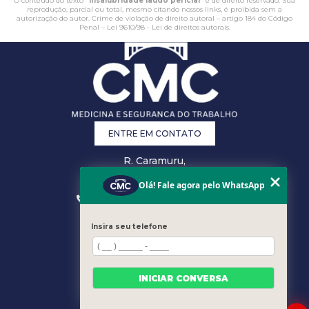
O conteúdo do texto "
Insalubridade laudo pericial
" é de direito reservado. Sua
reprodução, parcial ou total, mesmo citando nossos links, é proibida sem a
autorização do autor. Crime de violação de direito autoral – artigo 184 do Código
Penal –
Lei 9610/98 - Lei de direitos autorais
.
ENTRE EM CONTATO
R. Caramuru,
26 - Centro,
Vitória - ES
Olá! Fale agora pelo WhatsApp
(27) 3223-0868
(27) 3207-0301
comercial@cmcsst.com.br
Insira seu telefone
MENU
HOME
EMPRESA
INICIAR CONVERSA
ÁREA DO CLIENTE
ESPECIALIDADES