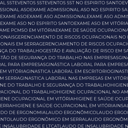
AL SST
EVENTOS SST
EVENTOS SST NO ESPIRITO SANTO
E
ISSIONAL ASO
EXAME ADMISSIONAL ASO NO ESPIRITO S
A
EXAME ASO
EXAME ASO ADMISSIONAL
EXAME ASO ADMI
A
EXAME ASO NO ESPIRITO SANTO
EXAME ASO EM VITÓRI
XAME PCMSO EM VITÓRIA
EXAME DE SAÚDE OCUPACION
IONAIS
GERENCIAMENTO DE RISCOS OCUPACIONAIS NO 
IONAIS EM SERRA
GERENCIAMENTO DE RISCOS OCUPACI
ANÇA DO TRABALHO
GESTÃO E AVALIAÇÃO DE RISCO EM 
ESTÃO DE SEGURANÇA DO TRABALHO NAS EMPRESAS
GI
ORAL PARA EMPRESAS
GINÁSTICA LABORAL PARA EMPRES
EM VITÓRIA
GINASTICA LABORAL EM ESCRITORIO
GINAS
EM SERRA
GINASTICA LABORAL NAS EMPRESAS EM VITÓR
IENE DO TRABALHO E SEGURANÇA DO TRABALHO
HIGIE
UPACIONAL DO TRABALHO
HIGIENE OCUPACIONAL NO A
IGIENE OCUPACIONAL EM VITÓRIA
HIGIENE E SAÚDE OCU
SERRA
HIGIENE E SAÚDE OCUPACIONAL EM VITÓRIA
INS
UDO DE ERGONOMIA
LAUDO ERGONÔMICO
LAUDO ERG
ANTO
LAUDO ERGONÔMICO EM SERRA
LAUDO ERGONÔMI
E INSALUBRIDADE E LTCAT
LAUDO DE INSALUBRIDADE N