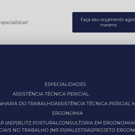
Faça seu orçamento agor
pecialistas!
mesmo
ESPECIALIDADES
ASSISTÊNCIA TÉCNICA PERICIAL
GENHARIA DO TRABALHO
ASSISTÊNCIA TÉCNICA PERICIA
ERGONOMIA
R (AEP)
BLITZ POSTURAL
CONSULTORIA EM ERGONOMIA
IAIS NO TRABALHO (NR 01)
PALESTRAS
PROJETO ERGO