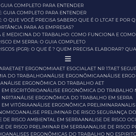
: GUIA COMPLETO PARA ENTENDER
E: GUIA COMPLETO PARA ENTENDER
: O QUE VOCÊ PRECISA SABER
O QUE É O LTCAT E POR
PORTÂNCIA PARA AS EMPRESAS?
ÇA E MEDICINA DO TRABALHO: COMO FUNCIONA E COM
ISCO EM SERRA: O GUIA COMPLETO
SCOS (PGR): O QUE É ? QUEM PRECISA ELABORAR? QUA
NAR
AET
AET ERGONOMIA
AET ESOCIAL
AET NR 17
AET SEG
MIA DO TRABALHO
ANÁLISE ERGONÔMICA
ANÁLISE ER
O
ANÁLISE ERGONÔMICA DO TRABALHO AET
 EM ESCRITÓRIO
ANÁLISE ERGONÔMICA DO TRABALHO 
 NR17
ANÁLISE ERGONÔMICA DO TRABALHO EM SERRA
 EM VITÓRIA
ANÁLISE ERGONÔMICA PRELIMINAR
ANALI
ONOMICO
ANALISE PRELIMINAR DE RISCO SEGURANÇA D
SE DE RISCO AMBIENTAL EM SERRA
ANALISE DE RISCO O
ISE DE RISCO PRELIMINAR EM SERRA
ANALISE DE RISCO 
HO
ANALISES ERGONÔMICAS DO TRABALHO NO ESPIRIT