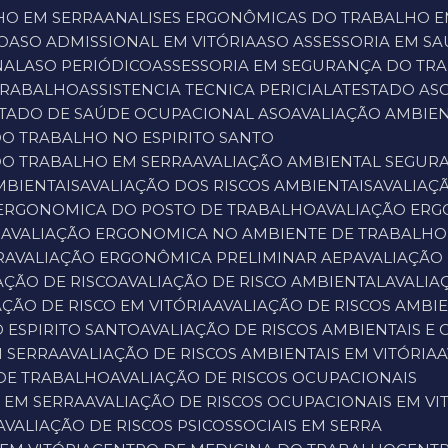
HO EM SERRA
ANALISES ERGONÔMICAS DO TRABALHO E
O
ASO ADMISSIONAL EM VITÓRIA
ASO ASSESSORIA EM 
NAL
ASO PERIÓDICO
ASSESSORIA EM SEGURANÇA DO TR
 TRABALHO
ASSISTENCIA TECNICA PERICIAL
ATESTADO AS
STADO DE SAÚDE OCUPACIONAL ASO
AVALIAÇÃO AMBI
DO TRABALHO NO ESPIRITO SANTO
DO TRABALHO EM SERRA
AVALIAÇÃO AMBIENTAL SEGUR
MBIENTAIS
AVALIAÇÃO DOS RISCOS AMBIENTAIS
AVALIA
 ERGONOMICA DO POSTO DE TRABALHO
AVALIAÇÃO ER
O
AVALIAÇÃO ERGONOMICA NO AMBIENTE DE TRABALHO
R
AVALIAÇÃO ERGONÔMICA PRELIMINAR AEP
AVALIAÇÃO
IAÇÃO DE RISCO
AVALIAÇÃO DE RISCO AMBIENTAL
AVALI
IAÇÃO DE RISCO EM VITÓRIA
AVALIAÇÃO DE RISCOS AMBI
O ESPIRITO SANTO
AVALIAÇÃO DE RISCOS AMBIENTAIS E
M SERRA
AVALIAÇÃO DE RISCOS AMBIENTAIS EM VITÓRIA
 DE TRABALHO
AVALIAÇÃO DE RISCOS OCUPACIONAIS
S EM SERRA
AVALIAÇÃO DE RISCOS OCUPACIONAIS EM VI
AVALIAÇÃO DE RISCOS PSICOSSOCIAIS EM SERRA