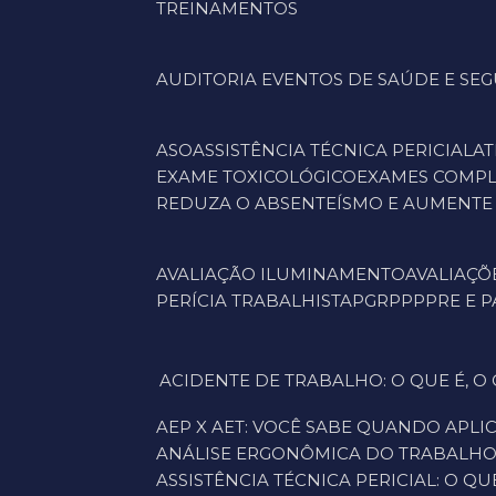
TREINAMENTOS
AUDITORIA EVENTOS DE SAÚDE E S
ASO
ASSISTÊNCIA TÉCNICA PERICIAL
A
EXAME TOXICOLÓGICO
EXAMES COMP
REDUZA O ABSENTEÍSMO E AUMENTE
AVALIAÇÃO ILUMINAMENTO
AVALIAÇÕ
PERÍCIA TRABALHISTA
PGR
PPP
PRE E 
ACIDENTE DE TRABALHO: O QUE É, O QUE DIZ A LEI E COMO A SEGURANÇA E MEDICINA DO TRABALHO PODEM EVITAR PREJUÍZOS À
AEP X AET: VOCÊ SABE QUANDO APL
ANÁLISE ERGONÔMICA DO TRABALHO 
ASSISTÊNCIA TÉCNICA PERICIAL: O Q