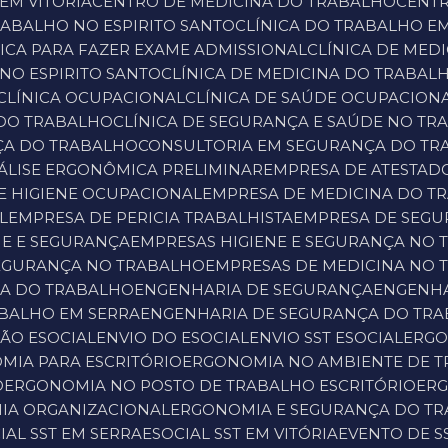
 EM VITÓRIA
CENTRO DE MEDICINA DO TRABALHO
CENT
TRABALHO NO ESPIRITO SANTO
CLÍNICA DO TRABALHO EM
ÍNICA PARA FAZER EXAME ADMISSIONAL
CLÍNICA DE ME
 NO ESPIRITO SANTO
CLÍNICA DE MEDICINA DO TRABAL
CLÍNICA OCUPACIONAL
CLÍNICA DE SAÚDE OCUPACION
 DO TRABALHO
CLÍNICA DE SEGURANÇA E SAÚDE NO T
ÇA DO TRABALHO
CONSULTORIA EM SEGURANÇA DO T
NÁLISE ERGONÔMICA PRELIMINAR
EMPRESA DE ATESTA
E HIGIENE OCUPACIONAL
EMPRESA DE MEDICINA DO T
L
EMPRESA DE PERICIA TRABALHISTA
EMPRESA DE SEG
NE E SEGURANÇA
EMPRESAS HIGIENE E SEGURANÇA NO
 SEGURANÇA NO TRABALHO
EMPRESAS DE MEDICINA NO
NA DO TRABALHO
ENGENHARIA DE SEGURANÇA
ENGENH
ABALHO EM SERRA
ENGENHARIA DE SEGURANÇA DO TRA
SÃO ESOCIAL
ENVIO DO ESOCIAL
ENVIO SST ESOCIAL
ERG
MIA PARA ESCRITÓRIO
ERGONOMIA NO AMBIENTE DE 
O
ERGONOMIA NO POSTO DE TRABALHO ESCRITÓRIO
ER
IA ORGANIZACIONAL
ERGONOMIA E SEGURANÇA DO T
CIAL SST EM SERRA
ESOCIAL SST EM VITÓRIA
EVENTO DE S