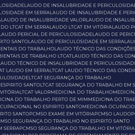
ULOSIDADE
LAUDO DE INSALUBRIDADE E PERICULOSIDA
ULOSIDADE EM SERRA
LAUDO DE INSALUBRIDADE E PER
A
LAUDO DE INSALUBRIDADE VALOR
LAUDO DE INSALUB
UDO LTCAT EM SERRA
LAUDO LTCAT EM VITÓRIA
LAUDO 
LAUDO PERICIAL DE PERICULOSIDADE
LAUDO DE PERI
RITO SANTO
LAUDO DE PERICULOSIDADE EM SERRA
LA
IENTAIS DO TRABALHO
LAUDO TÉCNICO DAS CONDIÇÕE
IENTAIS DE TRABALHO LTCAT
LAUDO TÉCNICO DAS CO
LAUDO TÉCNICO DE INSALUBRIDADE E PERICULOSIDAD
CAT LAUDO EM SERRA
LTCAT LAUDO TÉCNICO DAS COND
ICULOSIDADE
LTCAT SEGURANÇA DO TRABALHO
ESPIRITO SANTO
LTCAT SEGURANÇA DO TRABALHO EM 
VITÓRIA
LTCAT VALOR
MEDICINA DO TRABALHO
MEDICI
DICINA DO TRABALHO PERTO DE MIM
MEDICINA DO TRA
OCUPACIONAL NO ESPIRITO SANTO
MEDICINA OCUPACIO
IRITO SANTO
PCMSO EXAME EM VITÓRIA
PCMSO LAUDO
CMSO SEGURANÇA DO TRABALHO NO ESPIRITO SANTO
M SERRA
PCMSO SEGURANÇA DO TRABALHO EM VITÓRIA