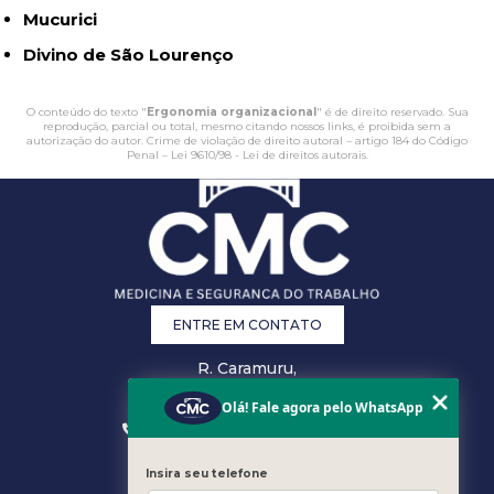
Mucurici
Divino de São Lourenço
O conteúdo do texto "
Ergonomia organizacional
" é de direito reservado. Sua
reprodução, parcial ou total, mesmo citando nossos links, é proibida sem a
autorização do autor. Crime de violação de direito autoral – artigo 184 do Código
Penal –
Lei 9610/98 - Lei de direitos autorais
.
ENTRE EM CONTATO
R. Caramuru,
26 - Centro,
Vitória - ES
Olá! Fale agora pelo WhatsApp
(27) 3223-0868
(27) 3207-0301
comercial@cmcsst.com.br
Insira seu telefone