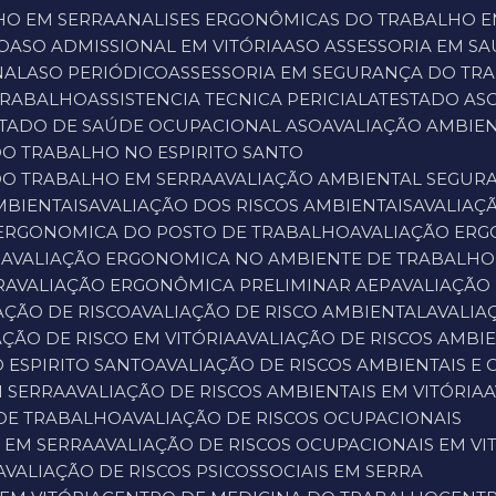
HO EM SERRA
ANALISES ERGONÔMICAS DO TRABALHO E
O
ASO ADMISSIONAL EM VITÓRIA
ASO ASSESSORIA EM 
NAL
ASO PERIÓDICO
ASSESSORIA EM SEGURANÇA DO TR
 TRABALHO
ASSISTENCIA TECNICA PERICIAL
ATESTADO AS
STADO DE SAÚDE OCUPACIONAL ASO
AVALIAÇÃO AMBI
DO TRABALHO NO ESPIRITO SANTO
DO TRABALHO EM SERRA
AVALIAÇÃO AMBIENTAL SEGUR
MBIENTAIS
AVALIAÇÃO DOS RISCOS AMBIENTAIS
AVALIA
 ERGONOMICA DO POSTO DE TRABALHO
AVALIAÇÃO ER
O
AVALIAÇÃO ERGONOMICA NO AMBIENTE DE TRABALHO
R
AVALIAÇÃO ERGONÔMICA PRELIMINAR AEP
AVALIAÇÃO
IAÇÃO DE RISCO
AVALIAÇÃO DE RISCO AMBIENTAL
AVALI
IAÇÃO DE RISCO EM VITÓRIA
AVALIAÇÃO DE RISCOS AMBI
O ESPIRITO SANTO
AVALIAÇÃO DE RISCOS AMBIENTAIS E
M SERRA
AVALIAÇÃO DE RISCOS AMBIENTAIS EM VITÓRIA
 DE TRABALHO
AVALIAÇÃO DE RISCOS OCUPACIONAIS
S EM SERRA
AVALIAÇÃO DE RISCOS OCUPACIONAIS EM VI
AVALIAÇÃO DE RISCOS PSICOSSOCIAIS EM SERRA