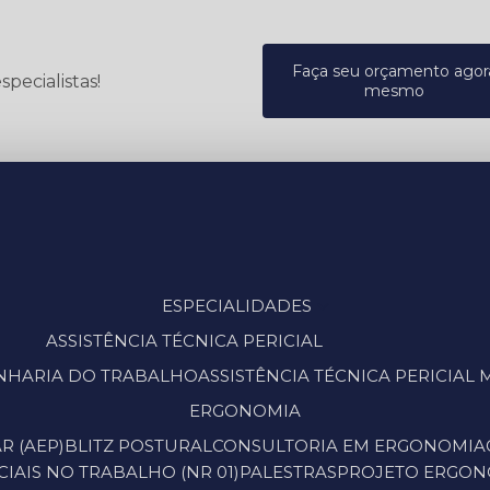
Faça seu orçamento agor
pecialistas!
mesmo
ESPECIALIDADES
ASSISTÊNCIA TÉCNICA PERICIAL
GENHARIA DO TRABALHO
ASSISTÊNCIA TÉCNICA PERICIA
ERGONOMIA
R (AEP)
BLITZ POSTURAL
CONSULTORIA EM ERGONOMIA
IAIS NO TRABALHO (NR 01)
PALESTRAS
PROJETO ERGO