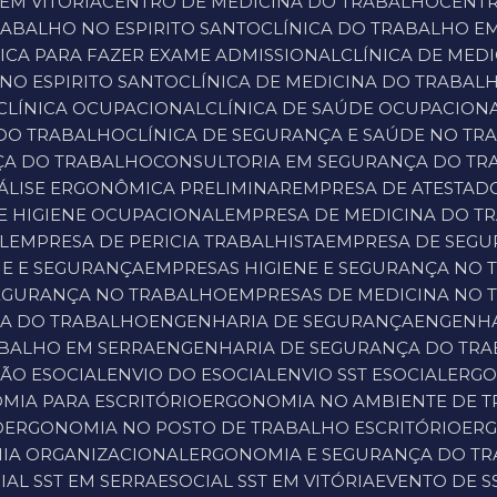
 EM VITÓRIA
CENTRO DE MEDICINA DO TRABALHO
CENT
TRABALHO NO ESPIRITO SANTO
CLÍNICA DO TRABALHO EM
ÍNICA PARA FAZER EXAME ADMISSIONAL
CLÍNICA DE ME
 NO ESPIRITO SANTO
CLÍNICA DE MEDICINA DO TRABAL
CLÍNICA OCUPACIONAL
CLÍNICA DE SAÚDE OCUPACION
 DO TRABALHO
CLÍNICA DE SEGURANÇA E SAÚDE NO T
ÇA DO TRABALHO
CONSULTORIA EM SEGURANÇA DO T
NÁLISE ERGONÔMICA PRELIMINAR
EMPRESA DE ATESTA
E HIGIENE OCUPACIONAL
EMPRESA DE MEDICINA DO T
L
EMPRESA DE PERICIA TRABALHISTA
EMPRESA DE SEG
NE E SEGURANÇA
EMPRESAS HIGIENE E SEGURANÇA NO
 SEGURANÇA NO TRABALHO
EMPRESAS DE MEDICINA NO
NA DO TRABALHO
ENGENHARIA DE SEGURANÇA
ENGENH
ABALHO EM SERRA
ENGENHARIA DE SEGURANÇA DO TRA
SÃO ESOCIAL
ENVIO DO ESOCIAL
ENVIO SST ESOCIAL
ERG
MIA PARA ESCRITÓRIO
ERGONOMIA NO AMBIENTE DE 
O
ERGONOMIA NO POSTO DE TRABALHO ESCRITÓRIO
ER
IA ORGANIZACIONAL
ERGONOMIA E SEGURANÇA DO T
CIAL SST EM SERRA
ESOCIAL SST EM VITÓRIA
EVENTO DE S