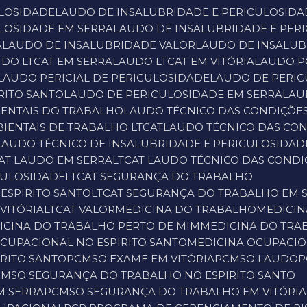
ULOSIDADE
LAUDO DE INSALUBRIDADE E PERICULOSIDA
ULOSIDADE EM SERRA
LAUDO DE INSALUBRIDADE E PER
A
LAUDO DE INSALUBRIDADE VALOR
LAUDO DE INSALUB
UDO LTCAT EM SERRA
LAUDO LTCAT EM VITÓRIA
LAUDO 
LAUDO PERICIAL DE PERICULOSIDADE
LAUDO DE PERI
RITO SANTO
LAUDO DE PERICULOSIDADE EM SERRA
LA
IENTAIS DO TRABALHO
LAUDO TÉCNICO DAS CONDIÇÕE
IENTAIS DE TRABALHO LTCAT
LAUDO TÉCNICO DAS CO
LAUDO TÉCNICO DE INSALUBRIDADE E PERICULOSIDAD
CAT LAUDO EM SERRA
LTCAT LAUDO TÉCNICO DAS COND
ICULOSIDADE
LTCAT SEGURANÇA DO TRABALHO
ESPIRITO SANTO
LTCAT SEGURANÇA DO TRABALHO EM 
VITÓRIA
LTCAT VALOR
MEDICINA DO TRABALHO
MEDICI
DICINA DO TRABALHO PERTO DE MIM
MEDICINA DO TRA
OCUPACIONAL NO ESPIRITO SANTO
MEDICINA OCUPACIO
IRITO SANTO
PCMSO EXAME EM VITÓRIA
PCMSO LAUDO
CMSO SEGURANÇA DO TRABALHO NO ESPIRITO SANTO
M SERRA
PCMSO SEGURANÇA DO TRABALHO EM VITÓRIA