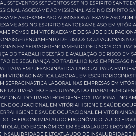
AL SST
EVENTOS SST
EVENTOS SST NO ESPIRITO SANTO
E
ISSIONAL ASO
EXAME ADMISSIONAL ASO NO ESPIRITO S
A
EXAME ASO
EXAME ASO ADMISSIONAL
EXAME ASO ADMI
A
EXAME ASO NO ESPIRITO SANTO
EXAME ASO EM VITÓRI
XAME PCMSO EM VITÓRIA
EXAME DE SAÚDE OCUPACION
IONAIS
GERENCIAMENTO DE RISCOS OCUPACIONAIS NO 
IONAIS EM SERRA
GERENCIAMENTO DE RISCOS OCUPACI
ANÇA DO TRABALHO
GESTÃO E AVALIAÇÃO DE RISCO EM 
ESTÃO DE SEGURANÇA DO TRABALHO NAS EMPRESAS
GI
ORAL PARA EMPRESAS
GINÁSTICA LABORAL PARA EMPRES
EM VITÓRIA
GINASTICA LABORAL EM ESCRITORIO
GINAS
EM SERRA
GINASTICA LABORAL NAS EMPRESAS EM VITÓR
IENE DO TRABALHO E SEGURANÇA DO TRABALHO
HIGIE
UPACIONAL DO TRABALHO
HIGIENE OCUPACIONAL NO A
IGIENE OCUPACIONAL EM VITÓRIA
HIGIENE E SAÚDE OCU
SERRA
HIGIENE E SAÚDE OCUPACIONAL EM VITÓRIA
INS
UDO DE ERGONOMIA
LAUDO ERGONÔMICO
LAUDO ERG
ANTO
LAUDO ERGONÔMICO EM SERRA
LAUDO ERGONÔMI
E INSALUBRIDADE E LTCAT
LAUDO DE INSALUBRIDADE N