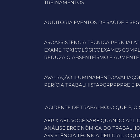
TREINAMENTOS
AUDITORIA EVENTOS DE SAÚDE E S
ASO
ASSISTÊNCIA TÉCNICA PERICIAL
A
EXAME TOXICOLÓGICO
EXAMES COMP
REDUZA O ABSENTEÍSMO E AUMENTE
AVALIAÇÃO ILUMINAMENTO
AVALIAÇÕ
PERÍCIA TRABALHISTA
PGR
PPP
PRE E 
ACIDENTE DE TRABALHO: O QUE É, O QUE DIZ A LEI E COMO A SEGURANÇA E MEDICINA DO TRABALHO PODEM EVITAR PREJUÍZOS À
AEP X AET: VOCÊ SABE QUANDO APL
ANÁLISE ERGONÔMICA DO TRABALHO 
ASSISTÊNCIA TÉCNICA PERICIAL: O Q