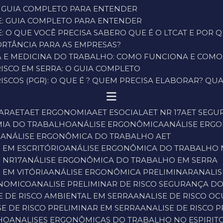
: GUIA COMPLETO PARA ENTENDER
E: GUIA COMPLETO PARA ENTENDER
: O QUE VOCÊ PRECISA SABER
O QUE É O LTCAT E POR
PORTÂNCIA PARA AS EMPRESAS?
ÇA E MEDICINA DO TRABALHO: COMO FUNCIONA E COM
ISCO EM SERRA: O GUIA COMPLETO
SCOS (PGR): O QUE É ? QUEM PRECISA ELABORAR? QUA
NAR
AET
AET ERGONOMIA
AET ESOCIAL
AET NR 17
AET SEG
MIA DO TRABALHO
ANÁLISE ERGONÔMICA
ANÁLISE ER
O
ANÁLISE ERGONÔMICA DO TRABALHO AET
 EM ESCRITÓRIO
ANÁLISE ERGONÔMICA DO TRABALHO 
 NR17
ANÁLISE ERGONÔMICA DO TRABALHO EM SERRA
 EM VITÓRIA
ANÁLISE ERGONÔMICA PRELIMINAR
ANALI
ONOMICO
ANALISE PRELIMINAR DE RISCO SEGURANÇA D
SE DE RISCO AMBIENTAL EM SERRA
ANALISE DE RISCO O
ISE DE RISCO PRELIMINAR EM SERRA
ANALISE DE RISCO 
HO
ANALISES ERGONÔMICAS DO TRABALHO NO ESPIRIT