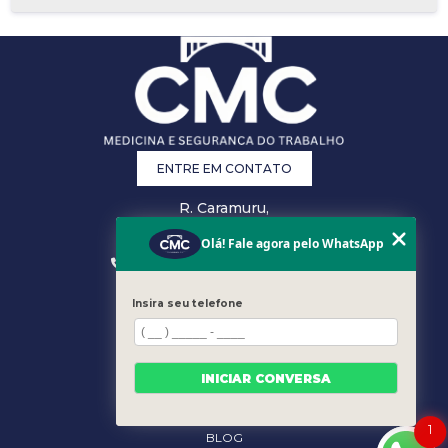
ENTRE EM CONTATO
R. Caramuru,
26 - Centro,
Vitória - ES
Olá! Fale agora pelo WhatsApp
(27) 3223-0868
(27) 3207-0301
comercial@cmcsst.com.br
Insira seu telefone
MENU
HOME
EMPRESA
INICIAR CONVERSA
ÁREA DO CLIENTE
ESPECIALIDADES
1
BLOG