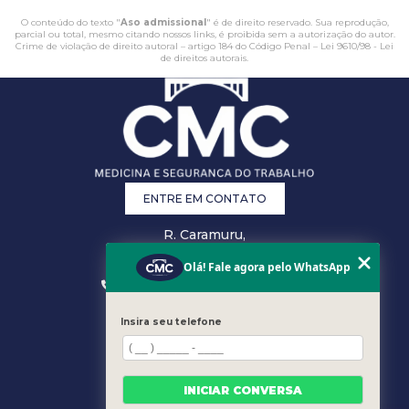
O conteúdo do texto "
Aso admissional
" é de direito reservado. Sua reprodução,
parcial ou total, mesmo citando nossos links, é proibida sem a autorização do autor.
Crime de violação de direito autoral – artigo 184 do Código Penal –
Lei 9610/98 - Lei
de direitos autorais
.
ENTRE EM CONTATO
R. Caramuru,
26 - Centro,
Vitória - ES
Olá! Fale agora pelo WhatsApp
(27) 3223-0868
(27) 3207-0301
comercial@cmcsst.com.br
Insira seu telefone
MENU
HOME
EMPRESA
INICIAR CONVERSA
ÁREA DO CLIENTE