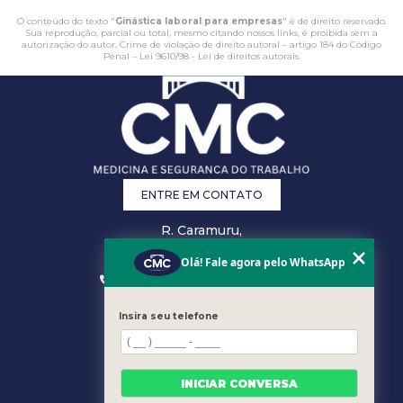
O conteúdo do texto "
Ginástica laboral para empresas
" é de direito reservado.
Sua reprodução, parcial ou total, mesmo citando nossos links, é proibida sem a
autorização do autor. Crime de violação de direito autoral – artigo 184 do Código
Penal –
Lei 9610/98 - Lei de direitos autorais
.
ENTRE EM CONTATO
R. Caramuru,
26 - Centro,
Vitória - ES
Olá! Fale agora pelo WhatsApp
(27) 3223-0868
(27) 3207-0301
comercial@cmcsst.com.br
Insira seu telefone
MENU
HOME
EMPRESA
INICIAR CONVERSA
ÁREA DO CLIENTE