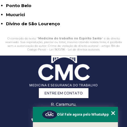
Ponto Belo
Mucurici
Divino de São Lourenço
O conteúdo do texto "
Medicina do trabalho no Espirito Santo
" é de direito
reservado. Sua reprodução, parcial ou total, mesmo citando nossos links, é proibida
sem a autorização do autor. Crime de violação de direito autoral – artigo 184 do
Código Penal –
Lei 9610/98 - Lei de direitos autorais
.
ENTRE EM CONTATO
R. Caramuru,
26 - Centro,
Vitória - ES
Olá! Fale agora pelo WhatsApp
(27) 3223-0868
(27) 3207-0301
comercial@cmcsst.com.br