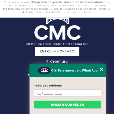
O conteúdo do texto "
Programa de gerenciamento de risco em Vitória
" é de
direito reservado. Sua reprodução, parcial ou total, mesmo citando nossos links, é
proibida sem a autorização do autor. Crime de violação de direito autoral – artigo 184
do Código Penal –
Lei 9610/98 - Lei de direitos autorais
.
ENTRE EM CONTATO
R. Caramuru,
26 - Centro,
Vitória - ES
Olá! Fale agora pelo WhatsApp
(27) 3223-0868
(27) 3207-0301
comercial@cmcsst.com.br
Insira seu telefone
MENU
HOME
EMPRESA
INICIAR CONVERSA
ÁREA DO CLIENTE