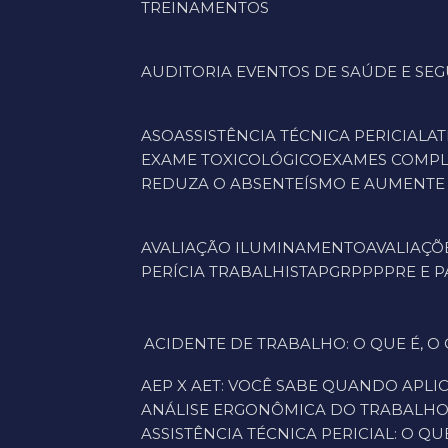
TREINAMENTOS
AUDITORIA EVENTOS DE SAÚDE E S
ASO
ASSISTÊNCIA TÉCNICA PERICIAL
A
EXAME TOXICOLÓGICO
EXAMES COMP
REDUZA O ABSENTEÍSMO E AUMENTE
AVALIAÇÃO ILUMINAMENTO
AVALIAÇÕ
PERÍCIA TRABALHISTA
PGR
PPP
PRE E 
ACIDENTE DE TRABALHO: O QUE É, O QUE DIZ A LEI E COMO A SEGURANÇA E MEDICINA DO TRABALHO PODEM EVITAR PREJUÍZOS À
AEP X AET: VOCÊ SABE QUANDO APL
ANÁLISE ERGONÔMICA DO TRABALHO 
ASSISTÊNCIA TÉCNICA PERICIAL: O Q