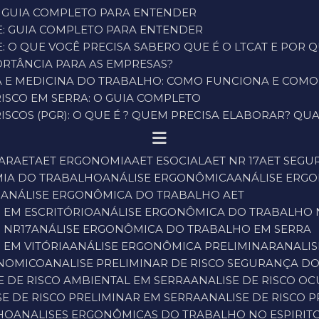
: GUIA COMPLETO PARA ENTENDER
E: GUIA COMPLETO PARA ENTENDER
: O QUE VOCÊ PRECISA SABER
O QUE É O LTCAT E POR
PORTÂNCIA PARA AS EMPRESAS?
ÇA E MEDICINA DO TRABALHO: COMO FUNCIONA E COM
ISCO EM SERRA: O GUIA COMPLETO
SCOS (PGR): O QUE É ? QUEM PRECISA ELABORAR? QUA
NAR
AET
AET ERGONOMIA
AET ESOCIAL
AET NR 17
AET SEG
MIA DO TRABALHO
ANÁLISE ERGONÔMICA
ANÁLISE ER
O
ANÁLISE ERGONÔMICA DO TRABALHO AET
 EM ESCRITÓRIO
ANÁLISE ERGONÔMICA DO TRABALHO 
 NR17
ANÁLISE ERGONÔMICA DO TRABALHO EM SERRA
 EM VITÓRIA
ANÁLISE ERGONÔMICA PRELIMINAR
ANALI
ONOMICO
ANALISE PRELIMINAR DE RISCO SEGURANÇA D
SE DE RISCO AMBIENTAL EM SERRA
ANALISE DE RISCO O
ISE DE RISCO PRELIMINAR EM SERRA
ANALISE DE RISCO 
HO
ANALISES ERGONÔMICAS DO TRABALHO NO ESPIRIT