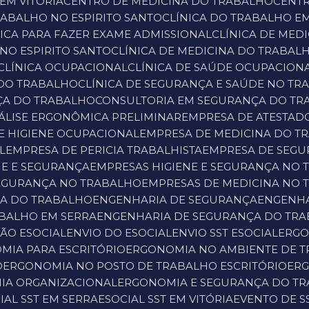
 EM VITÓRIA
CENTRO DE MEDICINA DO TRABALHO
CENT
TRABALHO NO ESPIRITO SANTO
CLÍNICA DO TRABALHO EM
ÍNICA PARA FAZER EXAME ADMISSIONAL
CLÍNICA DE ME
 NO ESPIRITO SANTO
CLÍNICA DE MEDICINA DO TRABAL
CLÍNICA OCUPACIONAL
CLÍNICA DE SAÚDE OCUPACION
 DO TRABALHO
CLÍNICA DE SEGURANÇA E SAÚDE NO T
ÇA DO TRABALHO
CONSULTORIA EM SEGURANÇA DO T
NÁLISE ERGONÔMICA PRELIMINAR
EMPRESA DE ATESTA
E HIGIENE OCUPACIONAL
EMPRESA DE MEDICINA DO T
L
EMPRESA DE PERICIA TRABALHISTA
EMPRESA DE SEG
NE E SEGURANÇA
EMPRESAS HIGIENE E SEGURANÇA NO
 SEGURANÇA NO TRABALHO
EMPRESAS DE MEDICINA NO
NA DO TRABALHO
ENGENHARIA DE SEGURANÇA
ENGENH
ABALHO EM SERRA
ENGENHARIA DE SEGURANÇA DO TRA
SÃO ESOCIAL
ENVIO DO ESOCIAL
ENVIO SST ESOCIAL
ERG
MIA PARA ESCRITÓRIO
ERGONOMIA NO AMBIENTE DE 
O
ERGONOMIA NO POSTO DE TRABALHO ESCRITÓRIO
ER
IA ORGANIZACIONAL
ERGONOMIA E SEGURANÇA DO T
CIAL SST EM SERRA
ESOCIAL SST EM VITÓRIA
EVENTO DE S