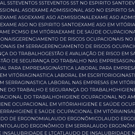
AL SST
EVENTOS SST
EVENTOS SST NO ESPIRITO SANTO
E
ISSIONAL ASO
EXAME ADMISSIONAL ASO NO ESPIRITO S
A
EXAME ASO
EXAME ASO ADMISSIONAL
EXAME ASO ADMI
A
EXAME ASO NO ESPIRITO SANTO
EXAME ASO EM VITÓRI
XAME PCMSO EM VITÓRIA
EXAME DE SAÚDE OCUPACION
IONAIS
GERENCIAMENTO DE RISCOS OCUPACIONAIS NO 
IONAIS EM SERRA
GERENCIAMENTO DE RISCOS OCUPACI
ANÇA DO TRABALHO
GESTÃO E AVALIAÇÃO DE RISCO EM 
ESTÃO DE SEGURANÇA DO TRABALHO NAS EMPRESAS
GI
ORAL PARA EMPRESAS
GINÁSTICA LABORAL PARA EMPRES
EM VITÓRIA
GINASTICA LABORAL EM ESCRITORIO
GINAS
EM SERRA
GINASTICA LABORAL NAS EMPRESAS EM VITÓR
IENE DO TRABALHO E SEGURANÇA DO TRABALHO
HIGIE
UPACIONAL DO TRABALHO
HIGIENE OCUPACIONAL NO A
IGIENE OCUPACIONAL EM VITÓRIA
HIGIENE E SAÚDE OCU
SERRA
HIGIENE E SAÚDE OCUPACIONAL EM VITÓRIA
INS
UDO DE ERGONOMIA
LAUDO ERGONÔMICO
LAUDO ERG
ANTO
LAUDO ERGONÔMICO EM SERRA
LAUDO ERGONÔMI
E INSALUBRIDADE E LTCAT
LAUDO DE INSALUBRIDADE N