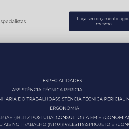
Faça seu orçamento agor
pecialistas!
mesmo
ESPECIALIDADES
ASSISTÊNCIA TÉCNICA PERICIAL
GENHARIA DO TRABALHO
ASSISTÊNCIA TÉCNICA PERICIA
ERGONOMIA
R (AEP)
BLITZ POSTURAL
CONSULTORIA EM ERGONOMIA
IAIS NO TRABALHO (NR 01)
PALESTRAS
PROJETO ERGO