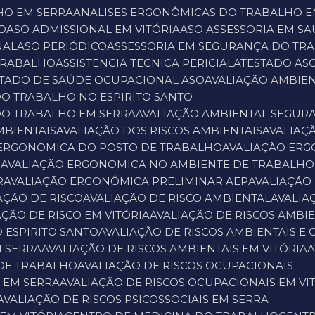
HO EM SERRA
ANALISES ERGONÔMICAS DO TRABALHO E
O
ASO ADMISSIONAL EM VITÓRIA
ASO ASSESSORIA EM 
NAL
ASO PERIÓDICO
ASSESSORIA EM SEGURANÇA DO TR
 TRABALHO
ASSISTENCIA TECNICA PERICIAL
ATESTADO AS
STADO DE SAÚDE OCUPACIONAL ASO
AVALIAÇÃO AMBI
DO TRABALHO NO ESPIRITO SANTO
DO TRABALHO EM SERRA
AVALIAÇÃO AMBIENTAL SEGUR
MBIENTAIS
AVALIAÇÃO DOS RISCOS AMBIENTAIS
AVALIA
 ERGONOMICA DO POSTO DE TRABALHO
AVALIAÇÃO ER
O
AVALIAÇÃO ERGONOMICA NO AMBIENTE DE TRABALHO
R
AVALIAÇÃO ERGONÔMICA PRELIMINAR AEP
AVALIAÇÃO
IAÇÃO DE RISCO
AVALIAÇÃO DE RISCO AMBIENTAL
AVALI
IAÇÃO DE RISCO EM VITÓRIA
AVALIAÇÃO DE RISCOS AMBI
O ESPIRITO SANTO
AVALIAÇÃO DE RISCOS AMBIENTAIS E
M SERRA
AVALIAÇÃO DE RISCOS AMBIENTAIS EM VITÓRIA
 DE TRABALHO
AVALIAÇÃO DE RISCOS OCUPACIONAIS
S EM SERRA
AVALIAÇÃO DE RISCOS OCUPACIONAIS EM VI
AVALIAÇÃO DE RISCOS PSICOSSOCIAIS EM SERRA