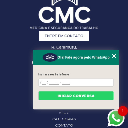
ENTRE EM CONTATO
R. Caramuru,
26 - Centro,
Vitória - ES
Olá! Fale agora pelo WhatsApp
(27) 3223-0868
(27) 3207-0301
comercial@cmcsst.com.br
Insira seu telefone
MENU
HOME
EMPRESA
INICIAR CONVERSA
ÁREA DO CLIENTE
ESPECIALIDADES
1
BLOG
CATEGORIAS
CONTATO