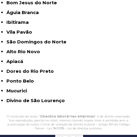
Bom Jesus do Norte
Águia Branca
Ibitirama
Vila Pavão
São Domingos do Norte
Alto Rio Novo
Apiacá
Dores do Rio Preto
Ponto Belo
Mucurici
Divino de São Lourenço
O conteúdo do texto "
Ginastica laboral nas empresas
" é de direito reservado.
Sua reprodução, parcial ou total, mesmo citando nossos links, é proibida sem a
autorização do autor. Crime de violação de direito autoral – artigo 184 do Código
Penal –
Lei 9610/98 - Lei de direitos autorais
.